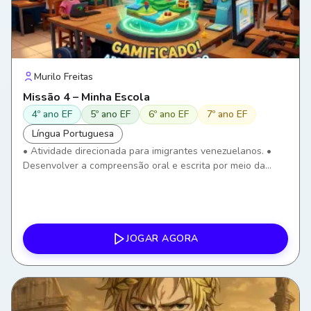
Murilo Freitas
Missão 4 – Minha Escola
4º ano EF
5º ano EF
6º ano EF
7º ano EF
Língua Portuguesa
• Atividade direcionada para imigrantes venezuelanos. •
Desenvolver a compreensão oral e escrita por meio da
identificação de ambientes e objetos escolares. • Ampliar o
vocabulário relacionado ao ambiente escolar. •
Compreender instruções simples utilizadas na escola. •
Utilizar o português em situações reais de convivência
escolar. • Desenvolver autonomia para comunicar
JOGAR AGORA
necessidades dentro da escola. • Utilizar tecnologias
digitais como ferramenta de aprendizagem.