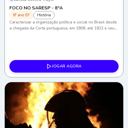
FOCO NO SARESP - 8ºA
8º ano EF
História
Caracterizar a organização política e social no Brasil desde
a chegada da Corte portuguesa, em 1808, até 1822 e seus
desdobramentos para a história política brasileira.
JOGAR AGORA