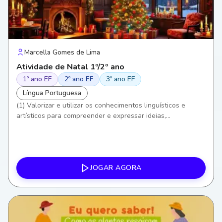
Marcella Gomes de Lima
Atividade de Natal 1º/2º ano
1º ano EF
2º ano EF
3º ano EF
Língua Portuguesa
(1) Valorizar e utilizar os conhecimentos linguísticos e
artísticos para compreender e expressar ideias,
sentimentos e valores. (3) Exercitar a curiosidade e o
pensamento crítico ao interpretar letras de canções e seus
significados. (6) Valorizar a cultura local e as tradições
(Natal como celebração cultural e religiosa). (8)
Desenvolver empatia, diálogo e cooperação em atividades
JOGAR AGORA
coletivas e musicais.