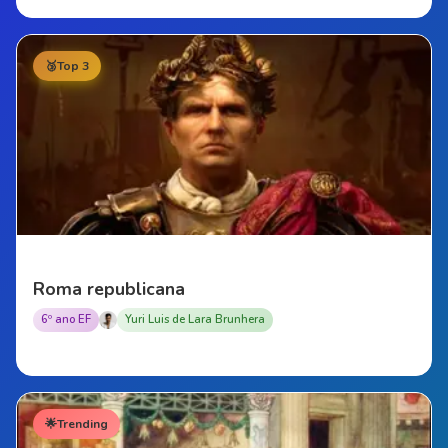
🥉
Top 3
Roma republicana
6º ano EF
Yuri Luis de Lara Brunhera
🌟
Trending