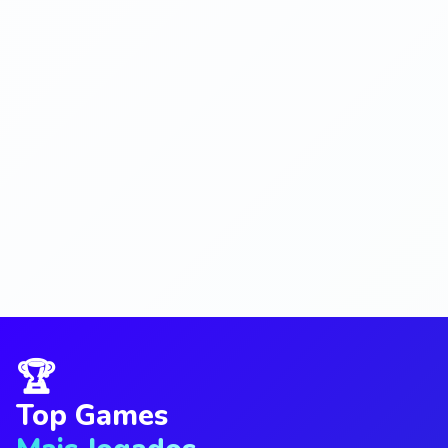
🏆
Top Games