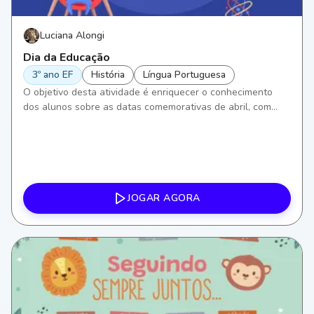
Luciana Alongi
Dia da Educação
3º ano EF
História
Língua Portuguesa
O objetivo desta atividade é enriquecer o conhecimento
dos alunos sobre as datas comemorativas de abril, com
ênfase no Dia da Educação. Focaremos em aprimorar
habilidades de leitura e escrita em Língua Portuguesa, além
de compreensão histórica, incentivando a reflexão sobre a
importância da educação em nossa sociedade.
JOGAR AGORA