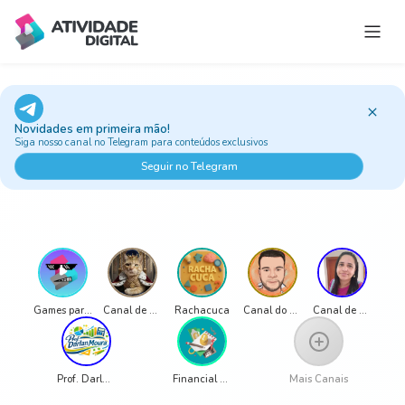
Estúdio do Professor
Jogos e Atividades
Novidades em primeira mão!
Trilhas
Siga nosso canal no Telegram para conteúdos exclusivos
Ao vivo
Seguir no Telegram
Classic Games
Sobre
Games para Educação
Canal de Luciana Alongi
Rachacuca
Canal do Pro LG
Canal de Alessandra Silva
Prof. Darlan Moura
Financial Education Channel - Ms. Ana Beatriz de Medeiros
Mais Canais