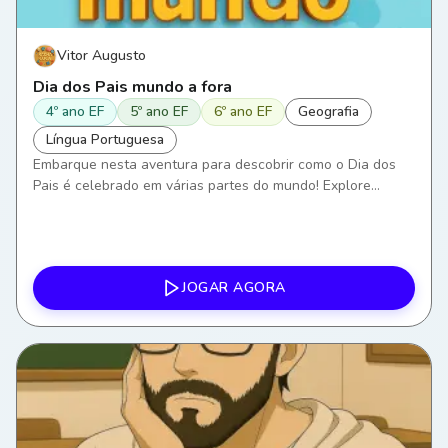
Vitor Augusto
Dia dos Pais mundo a fora
4º ano EF
5º ano EF
6º ano EF
Geografia
Língua Portuguesa
Embarque nesta aventura para descobrir como o Dia dos
Pais é celebrado em várias partes do mundo! Explore
costumes, idiomas e geografias distintas. Desvende o
significado desta data especial nas diferentes culturas.
Prepare-se para expandir seus horizontes linguísticos e
geográficos conosco. Pronto para a decolagem?
JOGAR AGORA