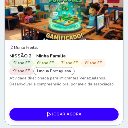
Murilo Freitas
MISSÃO 2 – Minha Família
5º ano EF
6º ano EF
7º ano EF
8º ano EF
9º ano EF
Língua Portuguesa
Atividade direcionada para Imigrantes Venezuelanos.
Desenvolver a compreensão oral por meio da associação
entre áudios, imagens e palavras. Ampliar o vocabulário
relacionado aos membros da família. Compreender e
produzir frases simples sobre relações familiares. Utilizar a
língua portuguesa em situações comunicativas do
cotidiano. Favorecer a interação social e a construção de
JOGAR AGORA
vínculos por meio da comunicação em Português como
Língua de Acolhimento (PLAc).