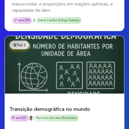
massa molar, e proporções em reações químicas, a
capacidade de iden...
2º ano EM
Irene Cecília Grings Santos
🥈
Top 2
Transição demográfica no mundo
8º ano EF
Yuri Luis de Lara Brunhera