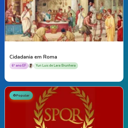
Cidadania em Roma
6º ano EF
Yuri Luis de Lara Brunhera
♻️
Popular