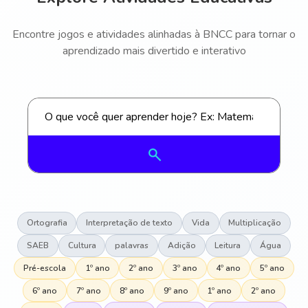
Encontre jogos e atividades alinhadas à BNCC para tornar o
aprendizado mais divertido e interativo
Ortografia
Interpretação de texto
Vida
Multiplicação
SAEB
Cultura
palavras
Adição
Leitura
Água
Pré-escola
1º ano
2º ano
3º ano
4º ano
5º ano
6º ano
7º ano
8º ano
9º ano
1º ano
2º ano