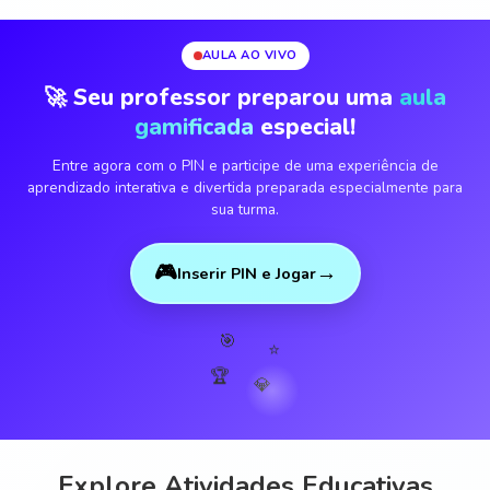
AULA AO VIVO
🚀 Seu professor preparou uma
aula
gamificada
especial!
Entre agora com o PIN e participe de uma experiência de
aprendizado interativa e divertida preparada especialmente para
sua turma.
🎮
→
Inserir PIN e Jogar
🎯
⭐
🏆
💎
Explore Atividades Educativas