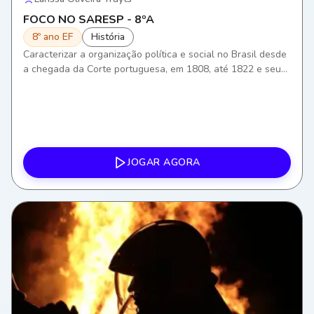
FOCO NO SARESP - 8ºA
8º ano EF
História
Caracterizar a organização política e social no Brasil desde
a chegada da Corte portuguesa, em 1808, até 1822 e seus
desdobramentos para a história política brasileira.
JOGAR AGORA