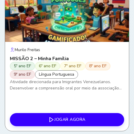
Murilo Freitas
MISSÃO 2 – Minha Família
5º ano EF
6º ano EF
7º ano EF
8º ano EF
9º ano EF
Língua Portuguesa
Atividade direcionada para Imigrantes Venezuelanos.
Desenvolver a compreensão oral por meio da associação
entre áudios, imagens e palavras. Ampliar o vocabulário
relacionado aos membros da família. Compreender e
produzir frases simples sobre relações familiares. Utilizar a
língua portuguesa em situações comunicativas do
cotidiano. Favorecer a interação social e a construção de
JOGAR AGORA
vínculos por meio da comunicação em Português como
Língua de Acolhimento (PLAc).