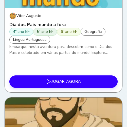
Vitor Augusto
Dia dos Pais mundo a fora
4º ano EF
5º ano EF
6º ano EF
Geografia
Língua Portuguesa
Embarque nesta aventura para descobrir como o Dia dos
Pais é celebrado em várias partes do mundo! Explore
costumes, idiomas e geografias distintas. Desvende o
significado desta data especial nas diferentes culturas.
Prepare-se para expandir seus horizontes linguísticos e
geográficos conosco. Pronto para a decolagem?
JOGAR AGORA