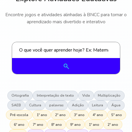
Encontre jogos e atividades alinhadas à BNCC para tornar o
aprendizado mais divertido e interativo
Ortografia
Interpretação de texto
Vida
Multiplicação
SAEB
Cultura
palavras
Adição
Leitura
Água
Pré-escola
1º ano
2º ano
3º ano
4º ano
5º ano
6º ano
7º ano
8º ano
9º ano
1º ano
2º ano