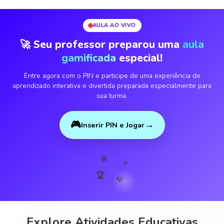
AULA AO VIVO
🚀 Seu professor preparou uma
aula
gamificada
especial!
Entre agora com o PIN e participe de uma experiência de
aprendizado interativa e divertida preparada especialmente para
sua turma.
🎮
→
Inserir PIN e Jogar
🎯
⭐
🏆
💎
Explore Atividades Educativas