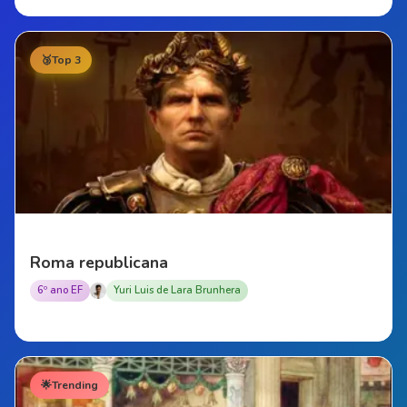
🥉
Top 3
Roma republicana
6º ano EF
Yuri Luis de Lara Brunhera
🌟
Trending