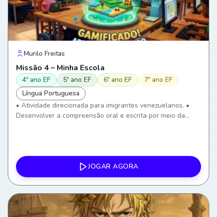
Murilo Freitas
Missão 4 – Minha Escola
4º ano EF
5º ano EF
6º ano EF
7º ano EF
Língua Portuguesa
• Atividade direcionada para imigrantes venezuelanos. •
Desenvolver a compreensão oral e escrita por meio da
identificação de ambientes e objetos escolares. • Ampliar o
vocabulário relacionado ao ambiente escolar. •
Compreender instruções simples utilizadas na escola. •
Utilizar o português em situações reais de convivência
escolar. • Desenvolver autonomia para comunicar
JOGAR AGORA
necessidades dentro da escola. • Utilizar tecnologias
digitais como ferramenta de aprendizagem.