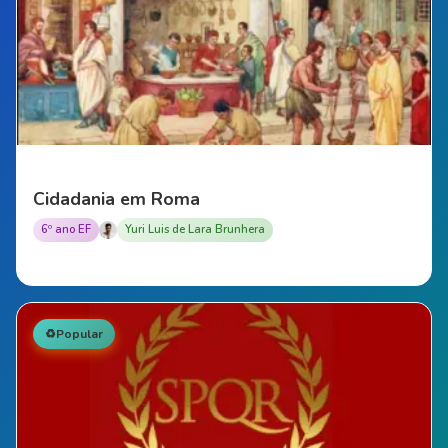
Cidadania em Roma
6º ano EF
Yuri Luis de Lara Brunhera
♻️
Popular