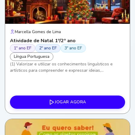
Marcella Gomes de Lima
Atividade de Natal 1º/2º ano
1º ano EF
2º ano EF
3º ano EF
Língua Portuguesa
(1) Valorizar e utilizar os conhecimentos linguísticos e
artísticos para compreender e expressar ideias,
sentimentos e valores. (3) Exercitar a curiosidade e o
pensamento crítico ao interpretar letras de canções e seus
significados. (6) Valorizar a cultura local e as tradições
(Natal como celebração cultural e religiosa). (8)
Desenvolver empatia, diálogo e cooperação em atividades
JOGAR AGORA
coletivas e musicais.