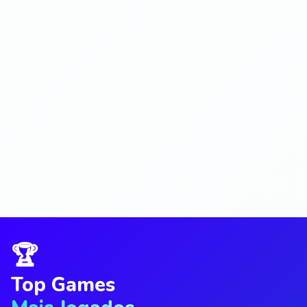
🏆
Top Games