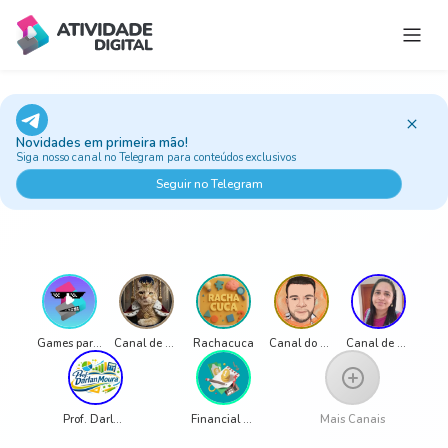
Estúdio do Professor
Jogos e Atividades
Novidades em primeira mão!
Trilhas
Siga nosso canal no Telegram para conteúdos exclusivos
Ao vivo
Seguir no Telegram
Classic Games
Sobre
Games para Educação
Canal de Luciana Alongi
Rachacuca
Canal do Pro LG
Canal de Alessandra Silva
Prof. Darlan Moura
Financial Education Channel - Ms. Ana Beatriz de Medeiros
Mais Canais