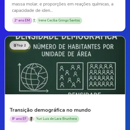
massa molar, e proporções em reações químicas, a
capacidade de iden...
2º ano EM
Irene Cecília Grings Santos
🥈
Top 2
Transição demográfica no mundo
8º ano EF
Yuri Luis de Lara Brunhera