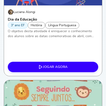
Luciana Alongi
Dia da Educação
3º ano EF
História
Língua Portuguesa
O objetivo desta atividade é enriquecer o conhecimento
dos alunos sobre as datas comemorativas de abril, com
ênfase no Dia da Educação. Focaremos em aprimorar
habilidades de leitura e escrita em Língua Portuguesa, além
de compreensão histórica, incentivando a reflexão sobre a
importância da educação em nossa sociedade.
JOGAR AGORA