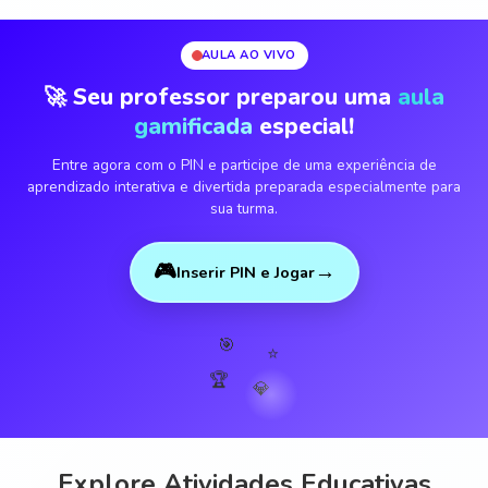
AULA AO VIVO
🚀 Seu professor preparou uma
aula
gamificada
especial!
Entre agora com o PIN e participe de uma experiência de
aprendizado interativa e divertida preparada especialmente para
sua turma.
🎮
→
Inserir PIN e Jogar
🎯
⭐
🏆
💎
Explore Atividades Educativas