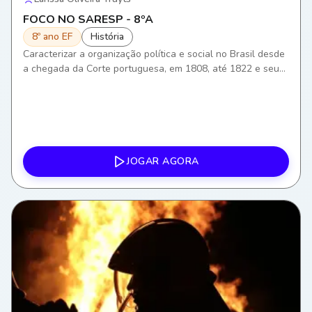
FOCO NO SARESP - 8ºA
8º ano EF
História
Caracterizar a organização política e social no Brasil desde
a chegada da Corte portuguesa, em 1808, até 1822 e seus
desdobramentos para a história política brasileira.
JOGAR AGORA