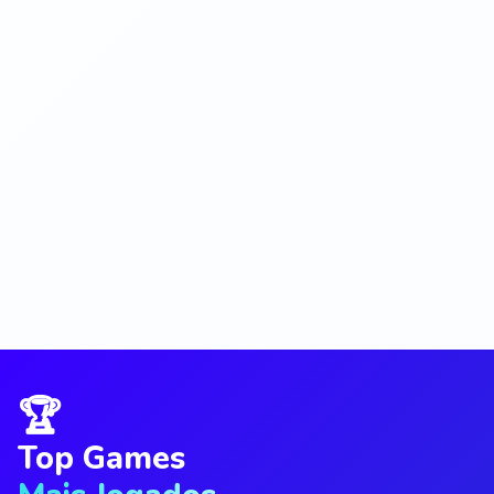
🏆
Top Games