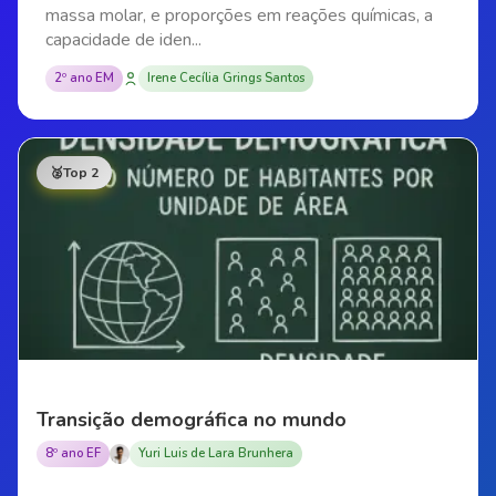
massa molar, e proporções em reações químicas, a
capacidade de iden...
2º ano EM
Irene Cecília Grings Santos
🥈
Top 2
Transição demográfica no mundo
8º ano EF
Yuri Luis de Lara Brunhera