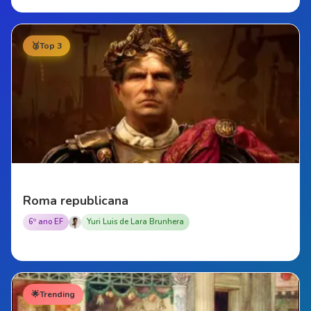
🥉
Top 3
Roma republicana
6º ano EF
Yuri Luis de Lara Brunhera
🌟
Trending