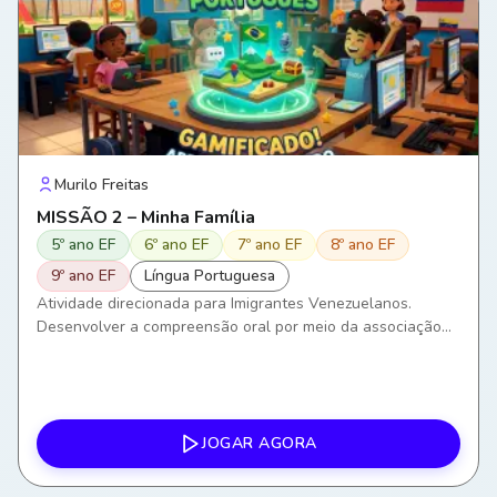
Murilo Freitas
MISSÃO 2 – Minha Família
5º ano EF
6º ano EF
7º ano EF
8º ano EF
9º ano EF
Língua Portuguesa
Atividade direcionada para Imigrantes Venezuelanos.
Desenvolver a compreensão oral por meio da associação
entre áudios, imagens e palavras. Ampliar o vocabulário
relacionado aos membros da família. Compreender e
produzir frases simples sobre relações familiares. Utilizar a
língua portuguesa em situações comunicativas do
cotidiano. Favorecer a interação social e a construção de
JOGAR AGORA
vínculos por meio da comunicação em Português como
Língua de Acolhimento (PLAc).