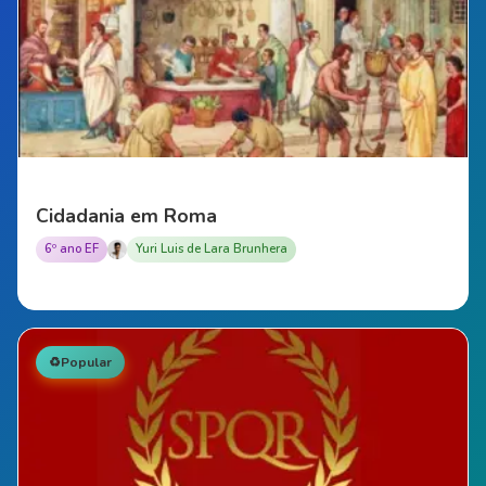
Cidadania em Roma
6º ano EF
Yuri Luis de Lara Brunhera
♻️
Popular