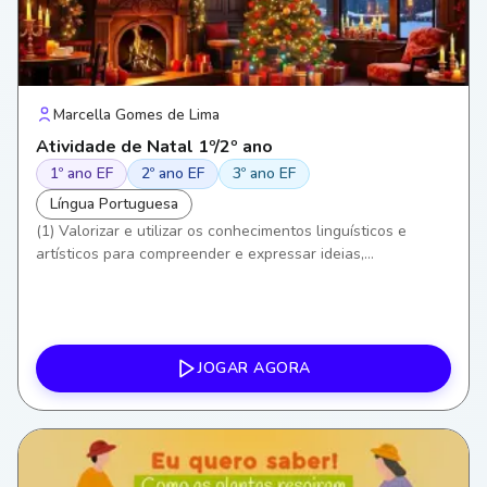
Marcella Gomes de Lima
Atividade de Natal 1º/2º ano
1º ano EF
2º ano EF
3º ano EF
Língua Portuguesa
(1) Valorizar e utilizar os conhecimentos linguísticos e
artísticos para compreender e expressar ideias,
sentimentos e valores. (3) Exercitar a curiosidade e o
pensamento crítico ao interpretar letras de canções e seus
significados. (6) Valorizar a cultura local e as tradições
(Natal como celebração cultural e religiosa). (8)
Desenvolver empatia, diálogo e cooperação em atividades
JOGAR AGORA
coletivas e musicais.