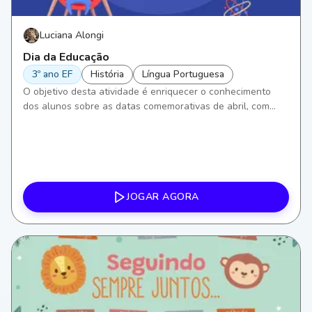
Luciana Alongi
Dia da Educação
3º ano EF
História
Língua Portuguesa
O objetivo desta atividade é enriquecer o conhecimento
dos alunos sobre as datas comemorativas de abril, com
ênfase no Dia da Educação. Focaremos em aprimorar
habilidades de leitura e escrita em Língua Portuguesa, além
de compreensão histórica, incentivando a reflexão sobre a
importância da educação em nossa sociedade.
JOGAR AGORA