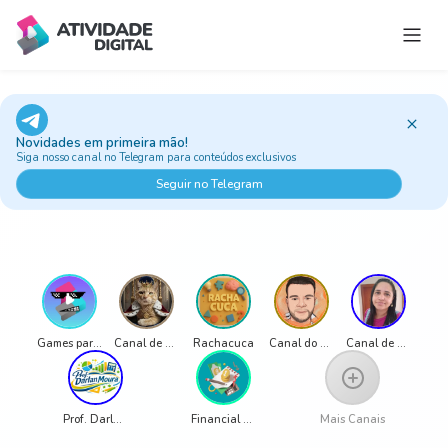
Estúdio do Professor
Jogos e Atividades
Novidades em primeira mão!
Trilhas
Siga nosso canal no Telegram para conteúdos exclusivos
Ao vivo
Seguir no Telegram
Classic Games
Sobre
Games para Educação
Canal de Luciana Alongi
Rachacuca
Canal do Pro LG
Canal de Alessandra Silva
Prof. Darlan Moura
Financial Education Channel - Ms. Ana Beatriz de Medeiros
Mais Canais