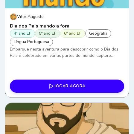
Vitor Augusto
Dia dos Pais mundo a fora
4º ano EF
5º ano EF
6º ano EF
Geografia
Língua Portuguesa
Embarque nesta aventura para descobrir como o Dia dos
Pais é celebrado em várias partes do mundo! Explore
costumes, idiomas e geografias distintas. Desvende o
significado desta data especial nas diferentes culturas.
Prepare-se para expandir seus horizontes linguísticos e
geográficos conosco. Pronto para a decolagem?
JOGAR AGORA