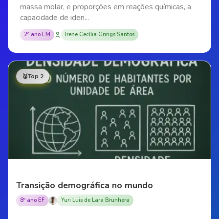
massa molar, e proporções em reações químicas, a
capacidade de iden...
2º ano EM
Irene Cecília Grings Santos
🥈
Top 2
Transição demográfica no mundo
8º ano EF
Yuri Luis de Lara Brunhera