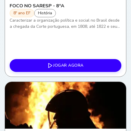
FOCO NO SARESP - 8ºA
8º ano EF
História
Caracterizar a organização política e social no Brasil desde
a chegada da Corte portuguesa, em 1808, até 1822 e seus
desdobramentos para a história política brasileira.
JOGAR AGORA