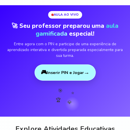
AULA AO VIVO
🚀 Seu professor preparou uma
aula
gamificada
especial!
Entre agora com o PIN e participe de uma experiência de
aprendizado interativa e divertida preparada especialmente para
sua turma.
🎮
→
Inserir PIN e Jogar
🎯
⭐
🏆
💎
Explore Atividades Educativas