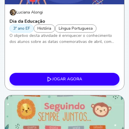
Luciana Alongi
Dia da Educação
3º ano EF
História
Língua Portuguesa
O objetivo desta atividade é enriquecer o conhecimento
dos alunos sobre as datas comemorativas de abril, com
ênfase no Dia da Educação. Focaremos em aprimorar
habilidades de leitura e escrita em Língua Portuguesa, além
de compreensão histórica, incentivando a reflexão sobre a
importância da educação em nossa sociedade.
JOGAR AGORA