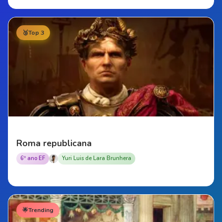
🥉
Top 3
Roma republicana
6º ano EF
Yuri Luis de Lara Brunhera
🌟
Trending