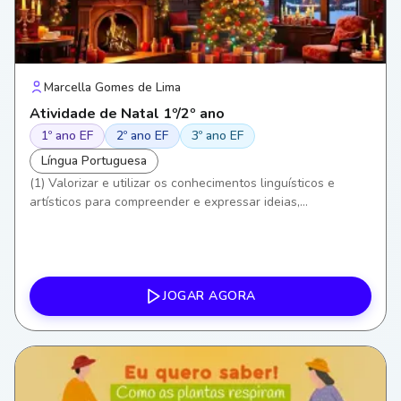
Marcella Gomes de Lima
Atividade de Natal 1º/2º ano
1º ano EF
2º ano EF
3º ano EF
Língua Portuguesa
(1) Valorizar e utilizar os conhecimentos linguísticos e
artísticos para compreender e expressar ideias,
sentimentos e valores. (3) Exercitar a curiosidade e o
pensamento crítico ao interpretar letras de canções e seus
significados. (6) Valorizar a cultura local e as tradições
(Natal como celebração cultural e religiosa). (8)
Desenvolver empatia, diálogo e cooperação em atividades
JOGAR AGORA
coletivas e musicais.