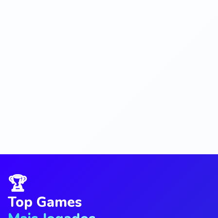
🏆
Top Games