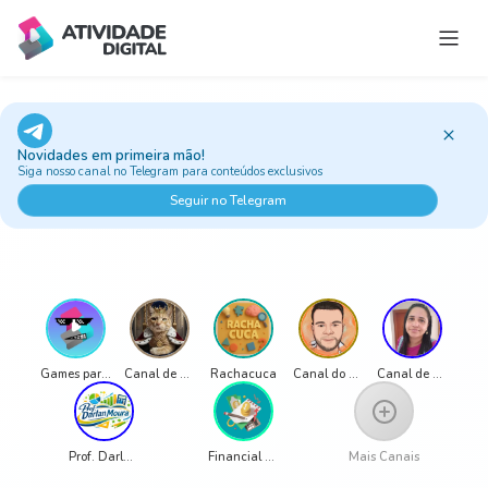
Estúdio do Professor
Jogos e Atividades
Novidades em primeira mão!
Trilhas
Siga nosso canal no Telegram para conteúdos exclusivos
Ao vivo
Seguir no Telegram
Classic Games
Sobre
Games para Educação
Canal de Luciana Alongi
Rachacuca
Canal do Pro LG
Canal de Alessandra Silva
Prof. Darlan Moura
Financial Education Channel - Ms. Ana Beatriz de Medeiros
Mais Canais