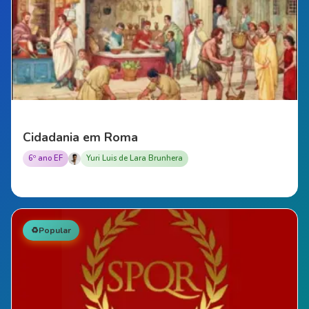
Cidadania em Roma
6º ano EF
Yuri Luis de Lara Brunhera
♻️
Popular