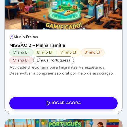
Murilo Freitas
MISSÃO 2 – Minha Família
5º ano EF
6º ano EF
7º ano EF
8º ano EF
9º ano EF
Língua Portuguesa
Atividade direcionada para Imigrantes Venezuelanos.
Desenvolver a compreensão oral por meio da associação
entre áudios, imagens e palavras. Ampliar o vocabulário
relacionado aos membros da família. Compreender e
produzir frases simples sobre relações familiares. Utilizar a
língua portuguesa em situações comunicativas do
cotidiano. Favorecer a interação social e a construção de
JOGAR AGORA
vínculos por meio da comunicação em Português como
Língua de Acolhimento (PLAc).