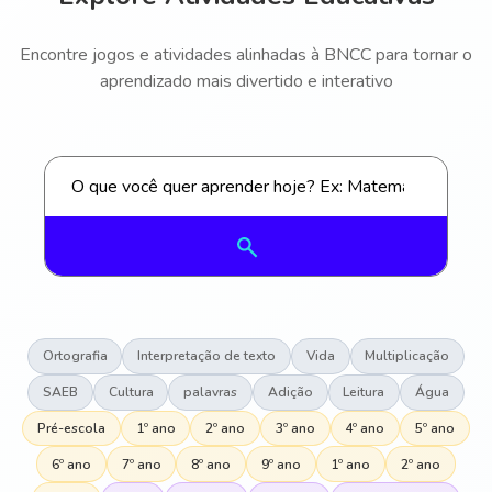
Encontre jogos e atividades alinhadas à BNCC para tornar o
aprendizado mais divertido e interativo
Ortografia
Interpretação de texto
Vida
Multiplicação
SAEB
Cultura
palavras
Adição
Leitura
Água
Pré-escola
1º ano
2º ano
3º ano
4º ano
5º ano
6º ano
7º ano
8º ano
9º ano
1º ano
2º ano