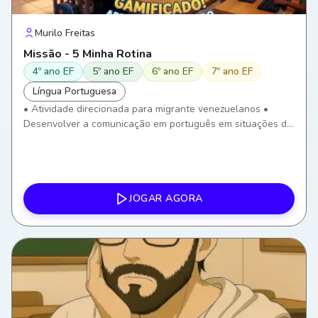
Murilo Freitas
Missão - 5 Minha Rotina
4º ano EF
5º ano EF
6º ano EF
7º ano EF
Língua Portuguesa
• Atividade direcionada para migrante venezuelanos •
Desenvolver a comunicação em português em situações do
cotidiano. • Ampliar o vocabulário relacionado à rotina
diária. • Compreender e utilizar verbos de uso frequente. •
Desenvolver a compreensão oral por meio de imagens,
áudios e frases. • Utilizar recursos digitais para fortalecer a
aprendizagem do Português como Língua de Acolhimento.
JOGAR AGORA