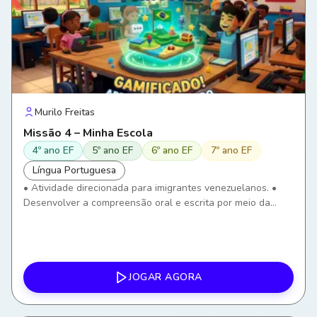
Murilo Freitas
Missão 4 – Minha Escola
4º ano EF
5º ano EF
6º ano EF
7º ano EF
Língua Portuguesa
• Atividade direcionada para imigrantes venezuelanos. •
Desenvolver a compreensão oral e escrita por meio da
identificação de ambientes e objetos escolares. • Ampliar o
vocabulário relacionado ao ambiente escolar. •
Compreender instruções simples utilizadas na escola. •
Utilizar o português em situações reais de convivência
escolar. • Desenvolver autonomia para comunicar
JOGAR AGORA
necessidades dentro da escola. • Utilizar tecnologias
digitais como ferramenta de aprendizagem.