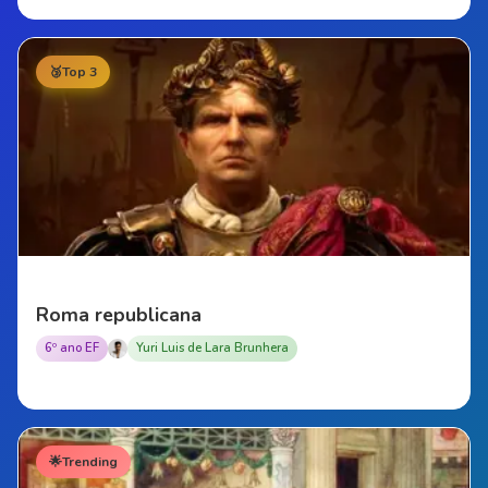
🥉
Top 3
Roma republicana
6º ano EF
Yuri Luis de Lara Brunhera
🌟
Trending