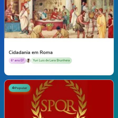
Cidadania em Roma
6º ano EF
Yuri Luis de Lara Brunhera
♻️
Popular