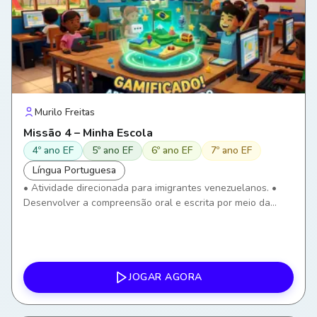
Murilo Freitas
Missão 4 – Minha Escola
4º ano EF
5º ano EF
6º ano EF
7º ano EF
Língua Portuguesa
• Atividade direcionada para imigrantes venezuelanos. •
Desenvolver a compreensão oral e escrita por meio da
identificação de ambientes e objetos escolares. • Ampliar o
vocabulário relacionado ao ambiente escolar. •
Compreender instruções simples utilizadas na escola. •
Utilizar o português em situações reais de convivência
escolar. • Desenvolver autonomia para comunicar
JOGAR AGORA
necessidades dentro da escola. • Utilizar tecnologias
digitais como ferramenta de aprendizagem.