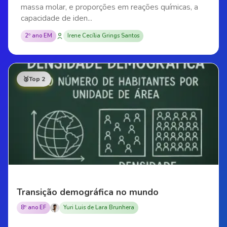
massa molar, e proporções em reações químicas, a
capacidade de iden...
2º ano EM
Irene Cecília Grings Santos
🥈
Top 2
Transição demográfica no mundo
8º ano EF
Yuri Luis de Lara Brunhera