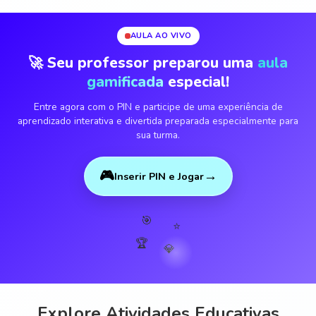
AULA AO VIVO
🚀 Seu professor preparou uma
aula
gamificada
especial!
Entre agora com o PIN e participe de uma experiência de
aprendizado interativa e divertida preparada especialmente para
sua turma.
🎮
→
Inserir PIN e Jogar
🎯
⭐
🏆
💎
Explore Atividades Educativas