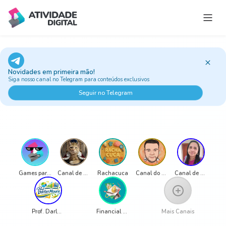
Estúdio do Professor
Jogos e Atividades
Novidades em primeira mão!
Trilhas
Siga nosso canal no Telegram para conteúdos exclusivos
Ao vivo
Seguir no Telegram
Classic Games
Sobre
Games para Educação
Canal de Luciana Alongi
Rachacuca
Canal do Pro LG
Canal de Alessandra Silva
Prof. Darlan Moura
Financial Education Channel - Ms. Ana Beatriz de Medeiros
Mais Canais