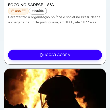
FOCO NO SARESP - 8ºA
8º ano EF
História
Caracterizar a organização política e social no Brasil desde
a chegada da Corte portuguesa, em 1808, até 1822 e seus
desdobramentos para a história política brasileira.
JOGAR AGORA