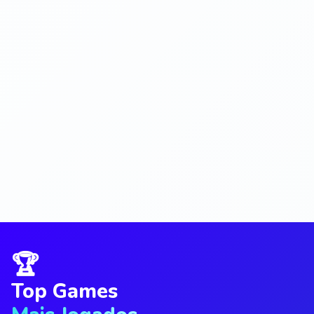
🏆
Top Games