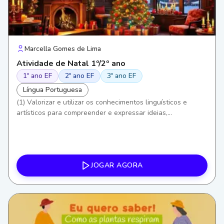
Marcella Gomes de Lima
Atividade de Natal 1º/2º ano
1º ano EF
2º ano EF
3º ano EF
Língua Portuguesa
(1) Valorizar e utilizar os conhecimentos linguísticos e
artísticos para compreender e expressar ideias,
sentimentos e valores. (3) Exercitar a curiosidade e o
pensamento crítico ao interpretar letras de canções e seus
significados. (6) Valorizar a cultura local e as tradições
(Natal como celebração cultural e religiosa). (8)
Desenvolver empatia, diálogo e cooperação em atividades
JOGAR AGORA
coletivas e musicais.