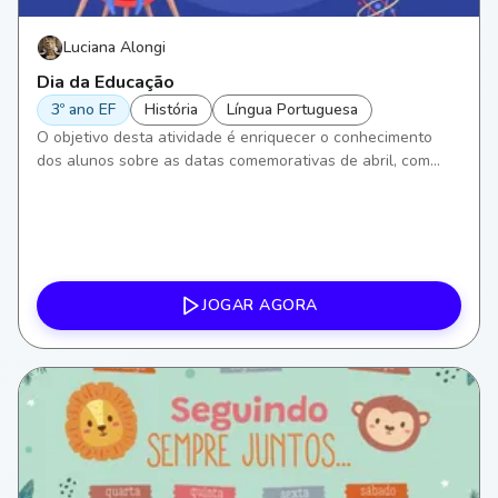
Luciana Alongi
Dia da Educação
3º ano EF
História
Língua Portuguesa
O objetivo desta atividade é enriquecer o conhecimento
dos alunos sobre as datas comemorativas de abril, com
ênfase no Dia da Educação. Focaremos em aprimorar
habilidades de leitura e escrita em Língua Portuguesa, além
de compreensão histórica, incentivando a reflexão sobre a
importância da educação em nossa sociedade.
JOGAR AGORA