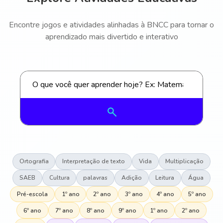
Encontre jogos e atividades alinhadas à BNCC para tornar o
aprendizado mais divertido e interativo
Ortografia
Interpretação de texto
Vida
Multiplicação
SAEB
Cultura
palavras
Adição
Leitura
Água
Pré-escola
1º ano
2º ano
3º ano
4º ano
5º ano
6º ano
7º ano
8º ano
9º ano
1º ano
2º ano