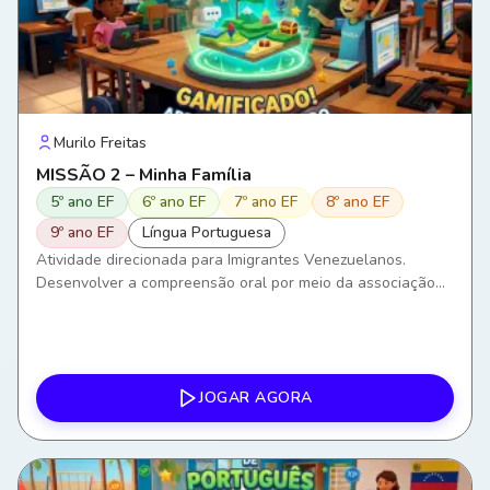
Murilo Freitas
MISSÃO 2 – Minha Família
5º ano EF
6º ano EF
7º ano EF
8º ano EF
9º ano EF
Língua Portuguesa
Atividade direcionada para Imigrantes Venezuelanos.
Desenvolver a compreensão oral por meio da associação
entre áudios, imagens e palavras. Ampliar o vocabulário
relacionado aos membros da família. Compreender e
produzir frases simples sobre relações familiares. Utilizar a
língua portuguesa em situações comunicativas do
cotidiano. Favorecer a interação social e a construção de
JOGAR AGORA
vínculos por meio da comunicação em Português como
Língua de Acolhimento (PLAc).