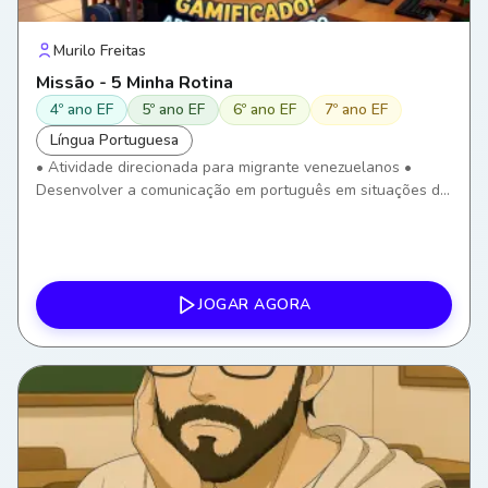
Murilo Freitas
Missão - 5 Minha Rotina
4º ano EF
5º ano EF
6º ano EF
7º ano EF
Língua Portuguesa
• Atividade direcionada para migrante venezuelanos •
Desenvolver a comunicação em português em situações do
cotidiano. • Ampliar o vocabulário relacionado à rotina
diária. • Compreender e utilizar verbos de uso frequente. •
Desenvolver a compreensão oral por meio de imagens,
áudios e frases. • Utilizar recursos digitais para fortalecer a
aprendizagem do Português como Língua de Acolhimento.
JOGAR AGORA