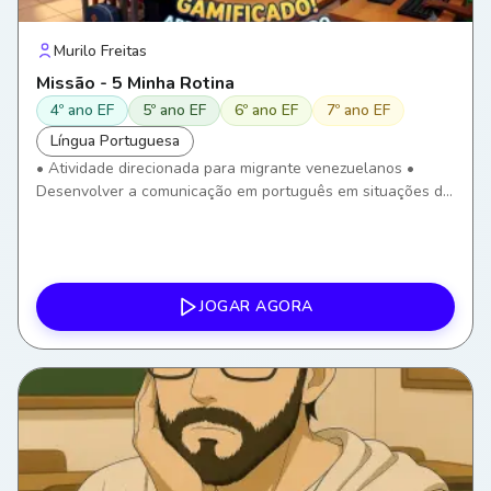
Murilo Freitas
Missão - 5 Minha Rotina
4º ano EF
5º ano EF
6º ano EF
7º ano EF
Língua Portuguesa
• Atividade direcionada para migrante venezuelanos •
Desenvolver a comunicação em português em situações do
cotidiano. • Ampliar o vocabulário relacionado à rotina
diária. • Compreender e utilizar verbos de uso frequente. •
Desenvolver a compreensão oral por meio de imagens,
áudios e frases. • Utilizar recursos digitais para fortalecer a
aprendizagem do Português como Língua de Acolhimento.
JOGAR AGORA