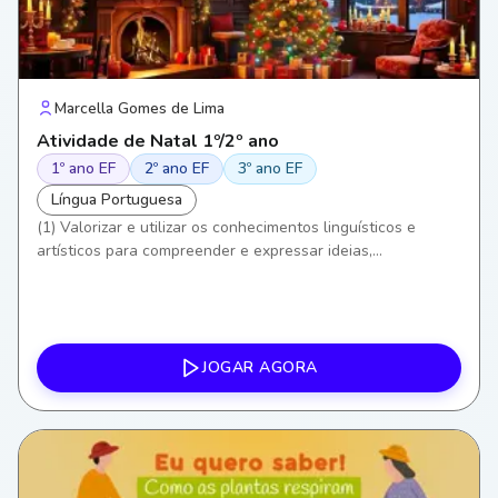
Marcella Gomes de Lima
Atividade de Natal 1º/2º ano
1º ano EF
2º ano EF
3º ano EF
Língua Portuguesa
(1) Valorizar e utilizar os conhecimentos linguísticos e
artísticos para compreender e expressar ideias,
sentimentos e valores. (3) Exercitar a curiosidade e o
pensamento crítico ao interpretar letras de canções e seus
significados. (6) Valorizar a cultura local e as tradições
(Natal como celebração cultural e religiosa). (8)
Desenvolver empatia, diálogo e cooperação em atividades
JOGAR AGORA
coletivas e musicais.