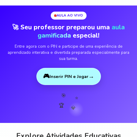
AULA AO VIVO
🚀 Seu professor preparou uma
aula
gamificada
especial!
Entre agora com o PIN e participe de uma experiência de
aprendizado interativa e divertida preparada especialmente para
sua turma.
🎮
→
Inserir PIN e Jogar
🎯
⭐
🏆
💎
Explore Atividades Educativas