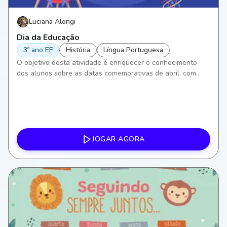
Luciana Alongi
Dia da Educação
3º ano EF
História
Língua Portuguesa
O objetivo desta atividade é enriquecer o conhecimento
dos alunos sobre as datas comemorativas de abril, com
ênfase no Dia da Educação. Focaremos em aprimorar
habilidades de leitura e escrita em Língua Portuguesa, além
de compreensão histórica, incentivando a reflexão sobre a
importância da educação em nossa sociedade.
JOGAR AGORA