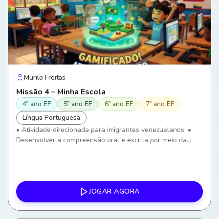
Murilo Freitas
Missão 4 – Minha Escola
4º ano EF
5º ano EF
6º ano EF
7º ano EF
Língua Portuguesa
• Atividade direcionada para imigrantes venezuelanos. •
Desenvolver a compreensão oral e escrita por meio da
identificação de ambientes e objetos escolares. • Ampliar o
vocabulário relacionado ao ambiente escolar. •
Compreender instruções simples utilizadas na escola. •
Utilizar o português em situações reais de convivência
escolar. • Desenvolver autonomia para comunicar
JOGAR AGORA
necessidades dentro da escola. • Utilizar tecnologias
digitais como ferramenta de aprendizagem.