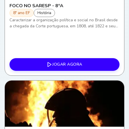
FOCO NO SARESP - 8ºA
8º ano EF
História
Caracterizar a organização política e social no Brasil desde
a chegada da Corte portuguesa, em 1808, até 1822 e seus
desdobramentos para a história política brasileira.
JOGAR AGORA