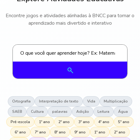
Encontre jogos e atividades alinhadas à BNCC para tornar o
aprendizado mais divertido e interativo
Ortografia
Interpretação de texto
Vida
Multiplicação
SAEB
Cultura
palavras
Adição
Leitura
Água
Pré-escola
1º ano
2º ano
3º ano
4º ano
5º ano
6º ano
7º ano
8º ano
9º ano
1º ano
2º ano