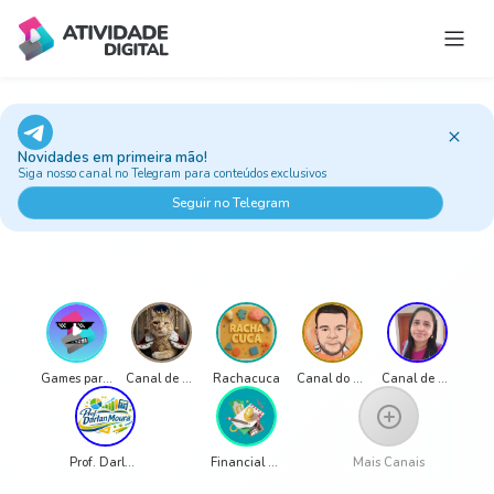
Estúdio do Professor
Jogos e Atividades
Novidades em primeira mão!
Trilhas
Siga nosso canal no Telegram para conteúdos exclusivos
Ao vivo
Seguir no Telegram
Classic Games
Sobre
Games para Educação
Canal de Luciana Alongi
Rachacuca
Canal do Pro LG
Canal de Alessandra Silva
Prof. Darlan Moura
Financial Education Channel - Ms. Ana Beatriz de Medeiros
Mais Canais