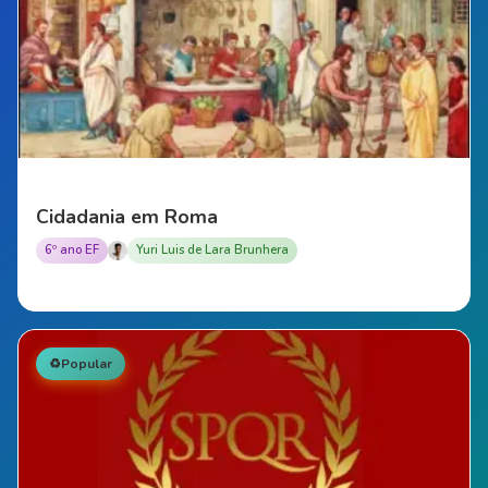
Cidadania em Roma
6º ano EF
Yuri Luis de Lara Brunhera
♻️
Popular