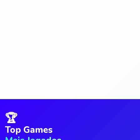
🏆
Top Games