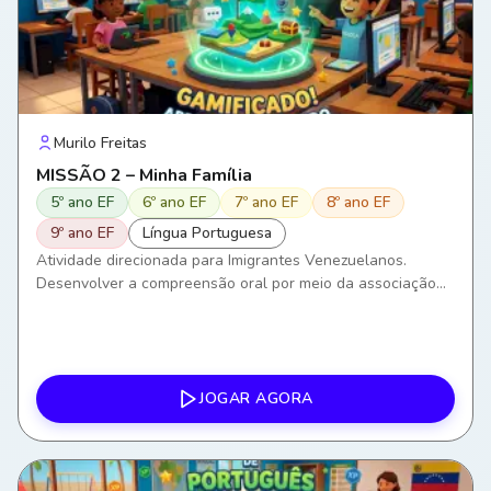
Murilo Freitas
MISSÃO 2 – Minha Família
5º ano EF
6º ano EF
7º ano EF
8º ano EF
9º ano EF
Língua Portuguesa
Atividade direcionada para Imigrantes Venezuelanos.
Desenvolver a compreensão oral por meio da associação
entre áudios, imagens e palavras. Ampliar o vocabulário
relacionado aos membros da família. Compreender e
produzir frases simples sobre relações familiares. Utilizar a
língua portuguesa em situações comunicativas do
cotidiano. Favorecer a interação social e a construção de
JOGAR AGORA
vínculos por meio da comunicação em Português como
Língua de Acolhimento (PLAc).