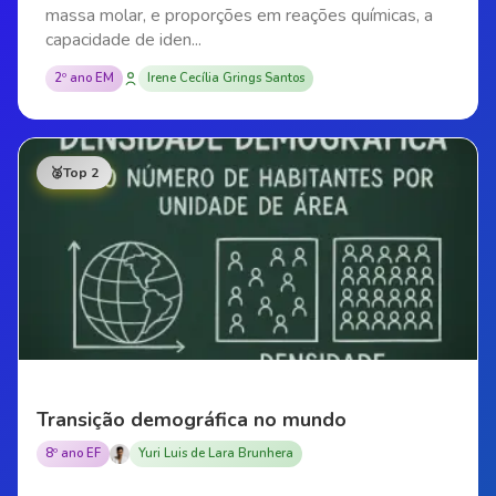
massa molar, e proporções em reações químicas, a
capacidade de iden...
2º ano EM
Irene Cecília Grings Santos
🥈
Top 2
Transição demográfica no mundo
8º ano EF
Yuri Luis de Lara Brunhera