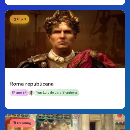
🥉
Top 3
Roma republicana
6º ano EF
Yuri Luis de Lara Brunhera
🌟
Trending