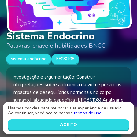
Sistema Endocrino
Palavras-chave e habilidades BNCC
sistema endócrino
EF08CI08
Investigação e argumentação: Construir
interpretações sobre a dinâmica da vida e prever os
impactos de desequilíbrios hormonais no corpo
humano.Habilidade específica (EF08CI08):Analisar e
explicar as transformações que ocorrem na
Usamos cookies para melhorar sua experiência de usuário.
Ao continuar, você aceita nossos
termos de uso
.
puberdade, considerando a ação dos hormônios
sexuais
ACEITO