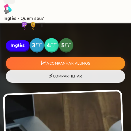
Inglês - Quem sou?
🐛
0
0
Inglês
📈
ACOMPANHAR ALUNOS
⚡
COMPARTILHAR