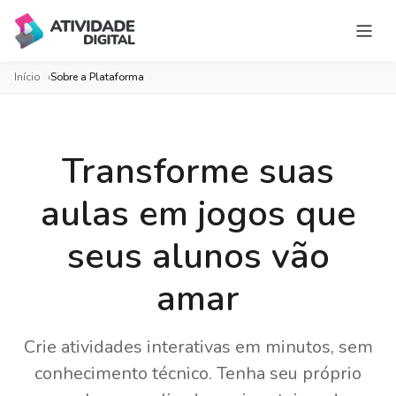
Estúdio do Professor
Início
Sobre a Plataforma
Jogos e Atividades
Trilhas
Transforme suas
Ao vivo
Classic Games
aulas em jogos que
Sobre
seus alunos vão
amar
Crie atividades interativas em minutos, sem
conhecimento técnico. Tenha seu próprio