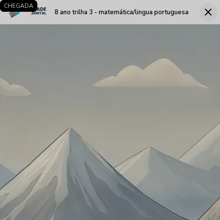
LARGADA
CHEGADA
close
8 ano trilha 3 - matemática/lingua portuguesa
Fec