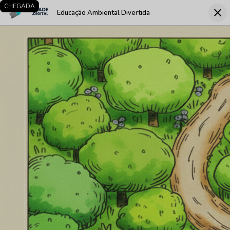
LARGADA
CHEGADA
close
Educação Ambiental Divertida
Fec