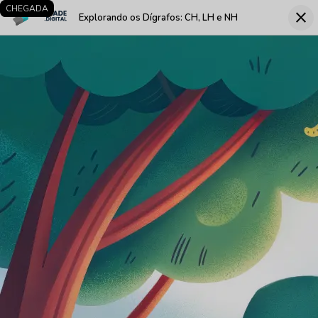
LARGADA
CHEGADA
close
Explorando os Dígrafos: CH, LH e NH
Fec