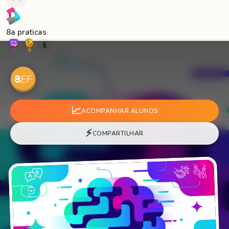
8a praticas
🐛
0
0
📈
ACOMPANHAR ALUNOS
⚡
COMPARTILHAR