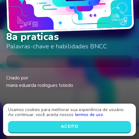
8a praticas
Palavras-chave e habilidades BNCC
Criado por
maria eduarda rodrigues toledo
Usamos cookies para melhorar sua experiência de usuário.
Ao continuar, você aceita nossos
termos de uso
.
INICIAR
ACEITO