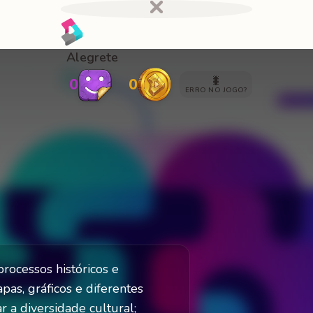
Alegrete
🐛
0
0
ERRO NO JOGO?
rocessos históricos e
as, gráficos e diferentes
a diversidade cultural;