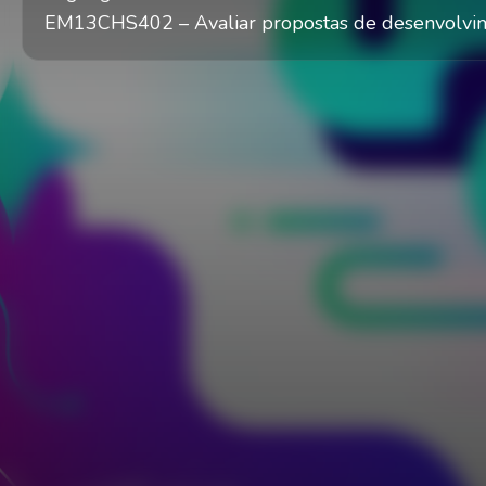
EM13CHS402 – Avaliar propostas de desenvolvim