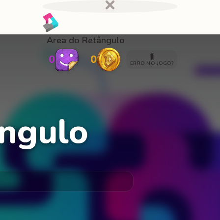
Area do Retângulo
🐛
0
0
ERRO NO JOGO?
ângulo