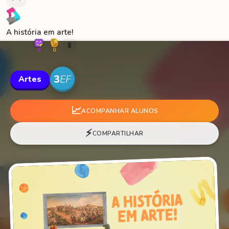
A história em arte!
🐛
0
0
Artes
📈
ACOMPANHAR ALUNOS
⚡
COMPARTILHAR