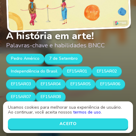
A história em arte!
Palavras-chave e habilidades BNCC
Pedro Américo
7 de Setembro
Independência do Brasil
EF15AR01
EF15AR02
EF15AR03
EF15AR04
EF15AR05
EF15AR06
EF15AR07
EF15AR08
Usamos cookies para melhorar sua experiência de usuário.
Ao continuar, você aceita nossos
termos de uso
.
Independência ou morte além de ser o grito da
nossa liberdade é também o nome de uma pintura,
ACEITO
você sabia?