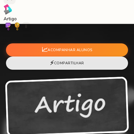
Artigo
🐛
0
0
📈
ACOMPANHAR ALUNOS
⚡
COMPARTILHAR