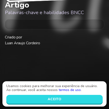
Artigo
Palavras-chave e habilidades BNCC
Criado por
Luan Araujo Cordeiro
Usamos cookies para melhorar sua experiência de usuário.
Ao continuar, você aceita nossos
termos de uso
.
INICIAR
ACEITO