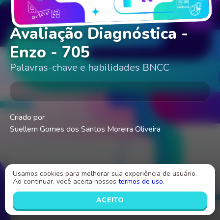
Avaliação Diagnóstica -
Enzo - 705
Palavras-chave e habilidades BNCC
Criado por
Suellem Gomes dos Santos Moreira Oliveira
Usamos cookies para melhorar sua experiência de usuário.
Ao continuar, você aceita nossos
termos de uso
.
INICIAR
ACEITO