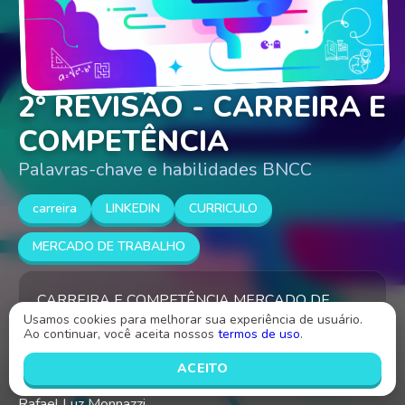
2° REVISÃO - CARREIRA E
COMPETÊNCIA
Palavras-chave e habilidades BNCC
carreira
LINKEDIN
CURRICULO
MERCADO DE TRABALHO
CARREIRA E COMPETÊNCIA MERCADO DE
Usamos cookies para melhorar sua experiência de usuário.
TRABALHO
Ao continuar, você aceita nossos
termos de uso
.
ACEITO
Criado por
Rafael Luz Monnazzi