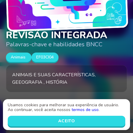
REVISÃO INTEGRADA
Palavras-chave e habilidades BNCC
Animais
EF03CI04
ANIMAIS E SUAS CARACTERÍSTICAS,
GEEOGRAFIA , HISTÓRIA
Criado por
Usamos cookies para melhorar sua experiência de usuário.
cindye pereira
Ao continuar, você aceita nossos
termos de uso
.
INICIAR
ACEITO