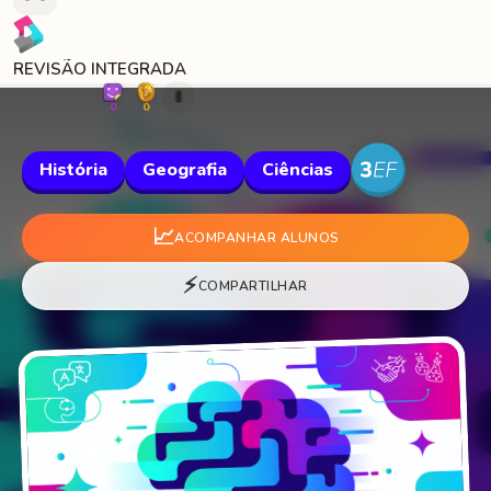
REVISÃO INTEGRADA
🐛
0
0
História
Geografia
Ciências
📈
ACOMPANHAR ALUNOS
⚡
COMPARTILHAR