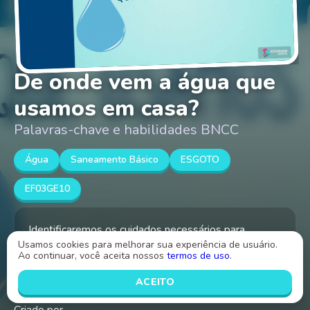
De onde vem a água que
usamos em casa?
Palavras-chave e habilidades BNCC
Água
Saneamento Básico
ESGOTO
EF03GE10
Identificaremos os cuidados necessários para
Usamos cookies para melhorar sua experiência de usuário.
utilização da água de modo a garantir a manutenção
Ao continuar, você aceita nossos
termos de uso
.
do provimento de água potável.
ACEITO
Criado por