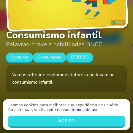
Consumismo infantil
Palavras-chave e habilidades BNCC
Consumo
Consumismo
EF05CI05
Vamos refletir e explorar os fatores que levam ao
consumismo infantil.
Criado por
Usamos cookies para melhorar sua experiência de usuário.
Jucilene Alves
Ao continuar, você aceita nossos
termos de uso
.
INICIAR
ACEITO