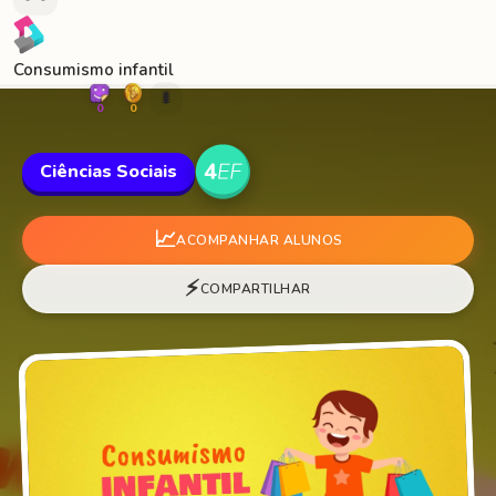
Consumismo infantil
🐛
0
0
Ciências Sociais
📈
ACOMPANHAR ALUNOS
⚡
COMPARTILHAR