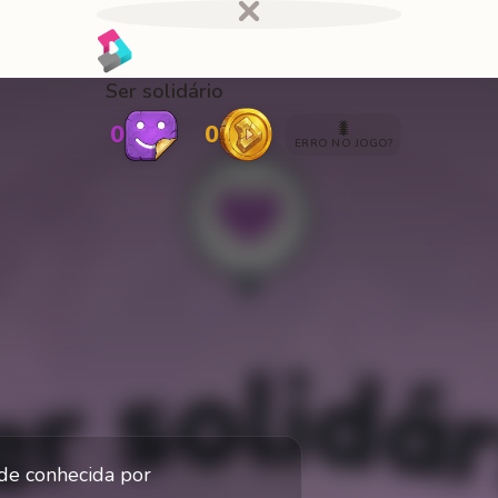
Ser solidário
🐛
0
0
ERRO NO JOGO?
de conhecida por