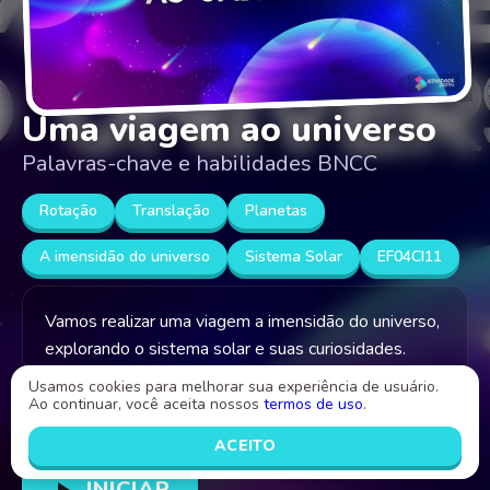
Uma viagem ao universo
Palavras-chave e habilidades BNCC
Rotação
Translação
Planetas
A imensidão do universo
Sistema Solar
EF04CI11
Vamos realizar uma viagem a imensidão do universo,
explorando o sistema solar e suas curiosidades.
Usamos cookies para melhorar sua experiência de usuário.
Ao continuar, você aceita nossos
termos de uso
.
Criado por
Jucilene Alves
ACEITO
INICIAR