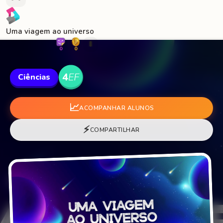
Uma viagem ao universo
🐛
0
0
Ciências
📈
ACOMPANHAR ALUNOS
⚡
COMPARTILHAR