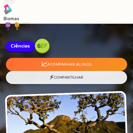
Biomas
🐛
0
0
Ciências
📈
ACOMPANHAR ALUNOS
⚡
COMPARTILHAR