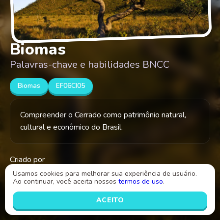
Biomas
Palavras-chave e habilidades BNCC
Biomas
EF06CI05
Compreender o Cerrado como patrimônio natural,
cultural e econômico do Brasil.
Criado por
Douglas
Usamos cookies para melhorar sua experiência de usuário.
Ao continuar, você aceita nossos
termos de uso
.
INICIAR
ACEITO