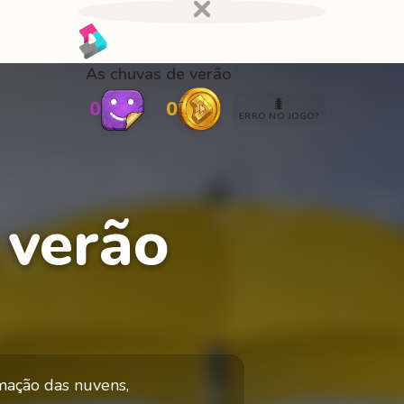
As chuvas de verão
🐛
0
0
ERRO NO JOGO?
 verão
mação das nuvens,