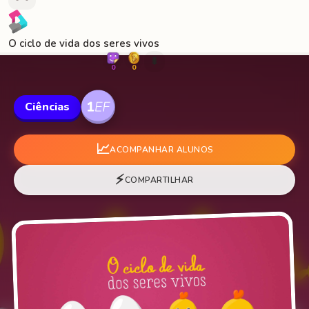
O ciclo de vida dos seres vivos
🐛
0
0
Ciências
📈
ACOMPANHAR ALUNOS
⚡
COMPARTILHAR