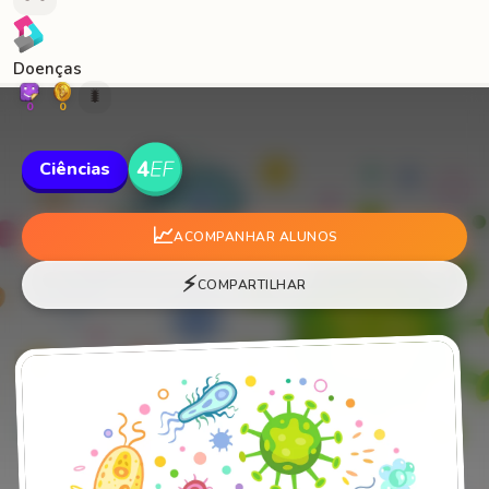
Doenças
🐛
0
0
Ciências
📈
ACOMPANHAR ALUNOS
⚡
COMPARTILHAR