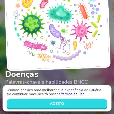
Doenças
Palavras-chave e habilidades BNCC
Usamos cookies para melhorar sua experiência de usuário.
Doenças
MICRORGANISMOS
EF04CI02
Ao continuar, você aceita nossos
termos de uso
.
ACEITO
Identificar caracteristicas de cada uma das doenças