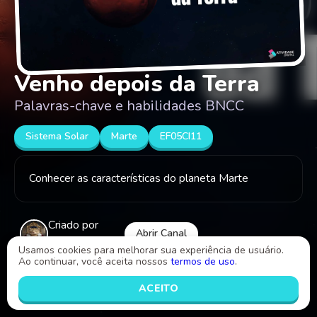
Venho depois da Terra
Palavras-chave e habilidades BNCC
Sistema Solar
Marte
EF05CI11
Conhecer as características do planeta Marte
Criado por
Abrir Canal
Luciana Alongi
Usamos cookies para melhorar sua experiência de usuário.
Ao continuar, você aceita nossos
termos de uso
.
INICIAR
ACEITO