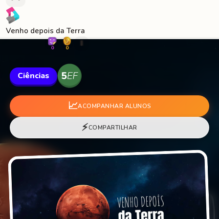
Venho depois da Terra
🐛
0
0
Ciências
📈
ACOMPANHAR ALUNOS
⚡
COMPARTILHAR