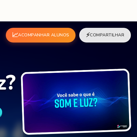
📈
⚡
ACOMPANHAR ALUNOS
COMPARTILHAR
z?