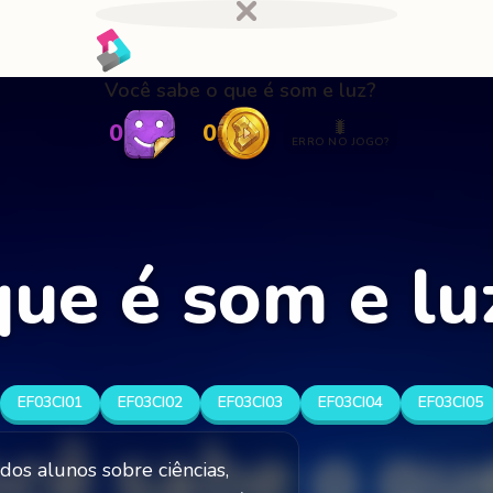
Você sabe o que é som e luz?
🐛
0
0
ERRO NO JOGO?
que é som e lu
EF03CI01
EF03CI02
EF03CI03
EF03CI04
EF03CI05
 dos alunos sobre ciências,