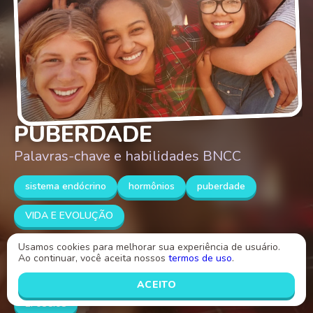
PUBERDADE
Palavras-chave e habilidades BNCC
sistema endócrino
hormônios
puberdade
VIDA E EVOLUÇÃO
CARACTERISTICAS SEXUAIS SECUNDÁRIA
Usamos cookies para melhorar sua experiência de usuário.
Ao continuar, você aceita nossos
termos de uso
.
CICLO MENSTRUAL
DESENVOLVIMENTO HUMANO
ACEITO
EF08CI08