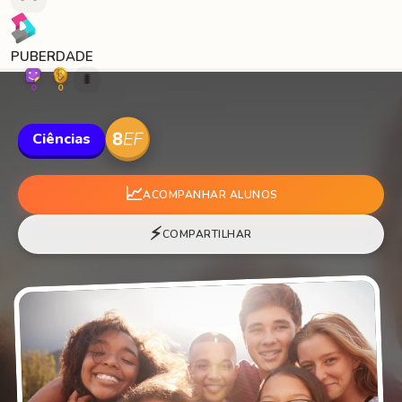
PUBERDADE
🐛
0
0
Ciências
📈
ACOMPANHAR ALUNOS
⚡
COMPARTILHAR