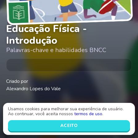
Educação Física -
Introdução
Palavras-chave e habilidades BNCC
Criado por
Alexandro Lopes do Vale
Usamos cookies para melhorar sua experiência de usuário.
Ao continuar, você aceita nossos
termos de uso
.
INICIAR
ACEITO