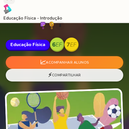
Educação Física - Introdução
🐛
0
0
Educação Física
📈
ACOMPANHAR ALUNOS
⚡
COMPARTILHAR