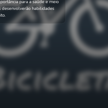
portância para a saúde e meio
os desenvolverão habilidades
to.