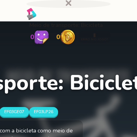
Meio de transporte: Bicicleta
🐛
0
0
ERRO NO JOGO?
porte: Bicicle
EF03GE07
EF03LP26
s com a bicicleta como meio de