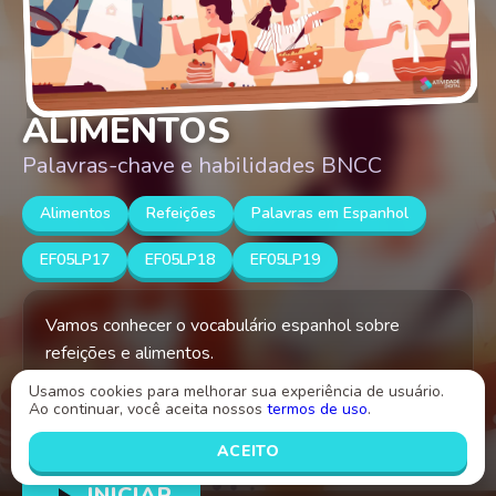
ALIMENTOS
Palavras-chave e habilidades BNCC
Alimentos
Refeições
Palavras em Espanhol
EF05LP17
EF05LP18
EF05LP19
Vamos conhecer o vocabulário espanhol sobre
refeições e alimentos.
Usamos cookies para melhorar sua experiência de usuário.
Ao continuar, você aceita nossos
termos de uso
.
Criado por
Néia Potente
ACEITO
INICIAR