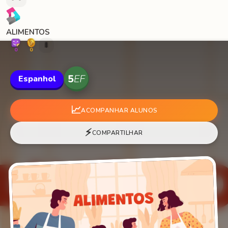
ALIMENTOS
🐛
0
0
Espanhol
📈
ACOMPANHAR ALUNOS
⚡
COMPARTILHAR