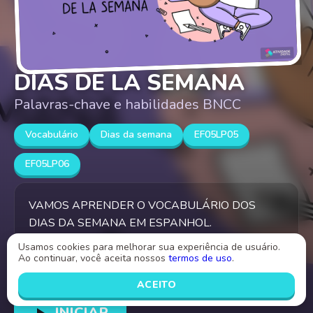
DIAS DE LA SEMANA
Palavras-chave e habilidades BNCC
Vocabulário
Dias da semana
EF05LP05
EF05LP06
VAMOS APRENDER O VOCABULÁRIO DOS
DIAS DA SEMANA EM ESPANHOL.
Usamos cookies para melhorar sua experiência de usuário.
Ao continuar, você aceita nossos
termos de uso
.
Criado por
Néia Potente
ACEITO
INICIAR