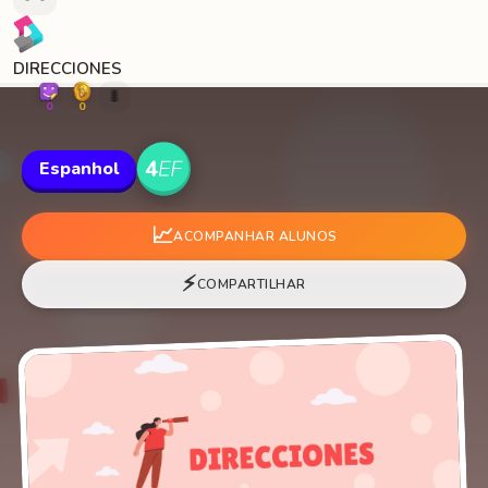
DIRECCIONES
🐛
0
0
Espanhol
📈
ACOMPANHAR ALUNOS
⚡
COMPARTILHAR