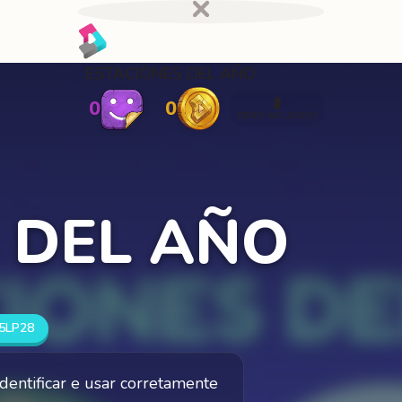
ESTACIONES DEL AÑO
🐛
0
0
ERRO NO JOGO?
 DEL AÑO
5LP28
identificar e usar corretamente