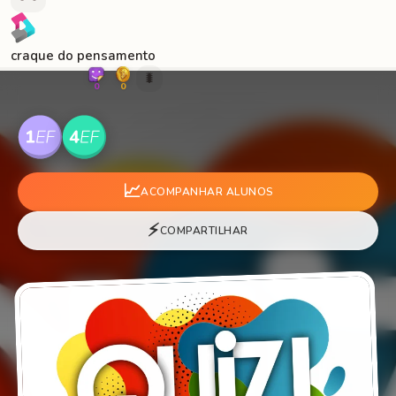
craque do pensamento
🐛
0
0
📈
ACOMPANHAR ALUNOS
⚡
COMPARTILHAR