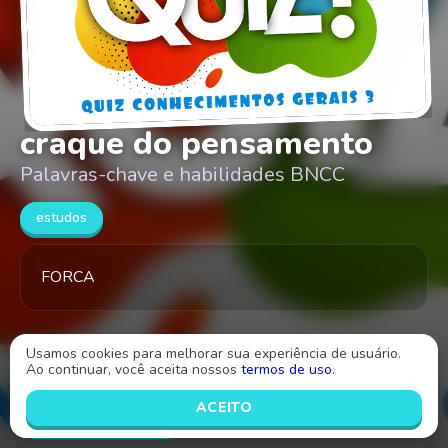
craque do pensamento
Palavras-chave e habilidades BNCC
estudos
FORCA
Criado por
Usamos cookies para melhorar sua experiência de usuário.
matheus henrique bispo dos santos
Ao continuar, você aceita nossos
termos de uso
.
INICIAR
ACEITO