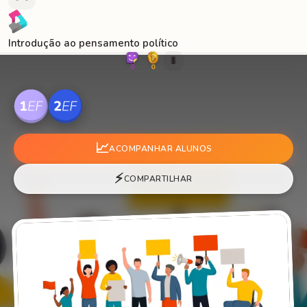
Introdução ao pensamento político
🐛
0
0
📈
ACOMPANHAR ALUNOS
⚡
COMPARTILHAR