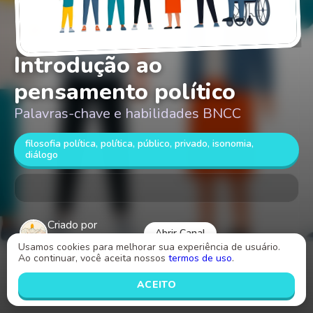
Introdução ao
pensamento político
Palavras-chave e habilidades BNCC
filosofia política, política, público, privado, isonomia,
diálogo
Criado por
Abrir Canal
Daniel Vieira Inácio
Usamos cookies para melhorar sua experiência de usuário.
Ao continuar, você aceita nossos
termos de uso
.
INICIAR
ACEITO