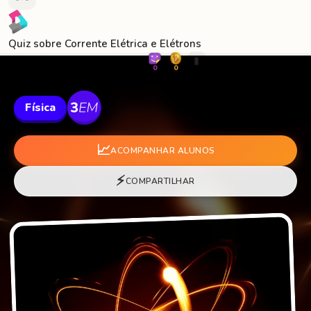
Quiz sobre Corrente Elétrica e Elétrons
🐛
0
0
Física
📈
ACOMPANHAR ALUNOS
⚡
COMPARTILHAR