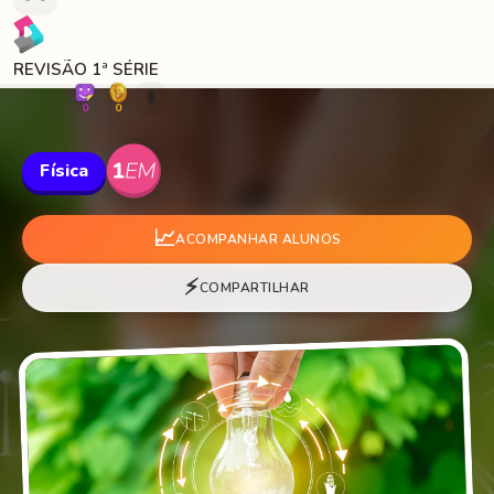
REVISÃO 1ª SÉRIE
🐛
0
0
Física
📈
ACOMPANHAR ALUNOS
⚡
COMPARTILHAR