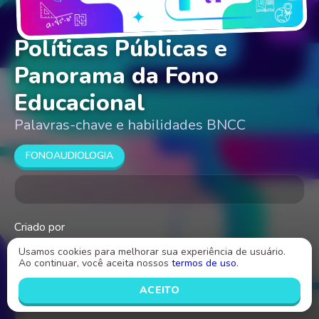
Políticas Públicas e
Panorama da Fono
Educacional
Palavras-chave e habilidades BNCC
FONOAUDIOLOGIA
Criado por
Chirlene Moura
Usamos cookies para melhorar sua experiência de usuário.
Ao continuar, você aceita nossos
termos de uso
.
INICIAR
ACEITO