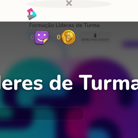
Formação Líderes de Turma
🐛
0
0
ERRO NO JOGO?
eres de Turm