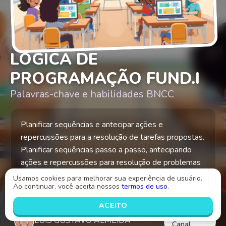
LÓGICA DE
PROGRAMAÇÃO FUND.I
Palavras-chave e habilidades BNCC
Planificar sequências e antecipar ações e
repercussões para a resolução de tarefas propostas.
Planificar sequências passo a passo, antecipando
ações e repercussões para resolução de problemas
e aplicando condicionantes e estrutura de decisões.
Usamos cookies para melhorar sua experiência de usuário.
Ao continuar, você aceita nossos
termos de uso
.
ACEITO
Criado por
Abrir
LUIS GUSTAVO ALMEIDA
Canal