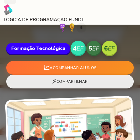
LÓGICA DE PROGRAMAÇÃO FUND.I
🐛
0
0
Formação Tecnológica
📈
ACOMPANHAR ALUNOS
⚡
COMPARTILHAR