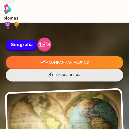
biomas
🐛
0
0
Geografia
📈
ACOMPANHAR ALUNOS
⚡
COMPARTILHAR