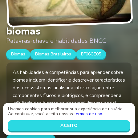
biomas
Palavras-chave e habilidades BNCC
Biomas
Biomas Brasileiros
EF06GE05
As habilidades e competências para aprender sobre
biomas incluem identificar e descrever características
dos ecossistemas, analisar a inter-relação entre
componentes físicos e biológicos, e compreender a
influência dos biomas no desenvolvimento social.
Usamos cookies para melhorar sua experiência de usuário.
Ao continuar, você aceita nossos
termos de uso
.
Criado por
ACEITO
Daniela Silva Dos Santos