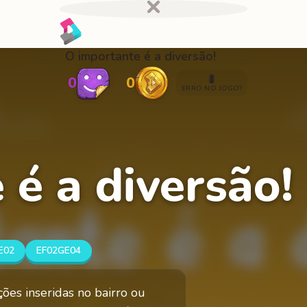
O importante é a diversão!
🐛
0
0
ERRO NO JOGO?
é a diversão!
E02
EF02GE04
ões inseridas no bairro ou