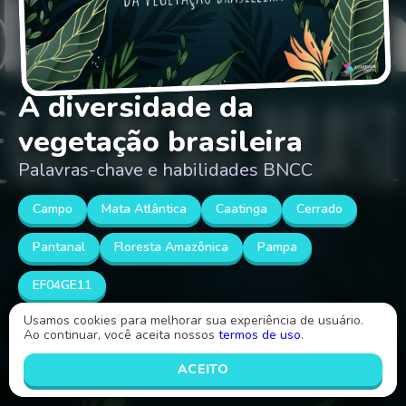
A diversidade da
vegetação brasileira
Palavras-chave e habilidades BNCC
Campo
Mata Atlântica
Caatinga
Cerrado
Pantanal
Floresta Amazônica
Pampa
EF04GE11
Usamos cookies para melhorar sua experiência de usuário.
Ao continuar, você aceita nossos
termos de uso
.
Vamos conhecer e explorar a diversidade da
vegetação brasileira.
ACEITO