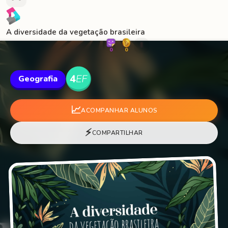
A diversidade da vegetação brasileira
🐛
0
0
Geografia
📈
ACOMPANHAR ALUNOS
⚡
COMPARTILHAR