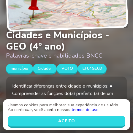
Cidades e Municípios -
GEO (4º ano)
Palavras-chave e habilidades BNCC
município
Cidade
VOTO
EF04GE03
Identificar diferenças entre cidade e municípios; ●
Compreender as funções do(a) prefeito (a) de um
município; ● Compreender as funções dos(as)
Usamos cookies para melhorar sua experiência de usuário.
vereadores(as) de um município.
Ao continuar, você aceita nossos
termos de uso
.
ACEITO
Criado por