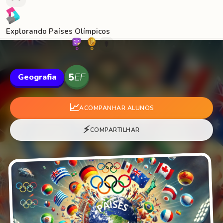
Explorando Países Olímpicos
🐛
0
0
Geografia
📈
ACOMPANHAR ALUNOS
⚡
COMPARTILHAR