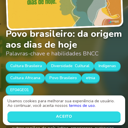
Povo brasileiro: da origem
aos dias de hoje
Palavras-chave e habilidades BNCC
Cultura Brasileira
Diversidade Cultural
Indígenas
Cultura Africana
Povo Brasileiro
etnia
EF04GE01
Usamos cookies para melhorar sua experiência de usuário.
Ao continuar, você aceita nossos
termos de uso
.
Selecionar, em seus lugares de vivência e em suas
histórias familiares e/ou da comunidade, elementos
ACEITO
de distintas culturas (indígenas, afro-brasileiras, de