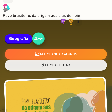
Povo brasileiro: da origem aos dias de hoje
🐛
0
0
Geografia
📈
ACOMPANHAR ALUNOS
⚡
COMPARTILHAR